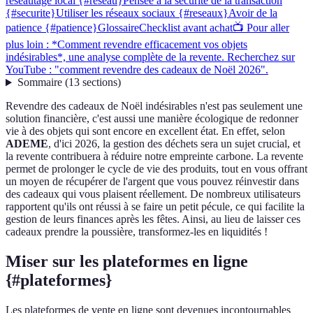
réseautage local {#reseau}
Pensée à la sécurité de la transaction
{#securite}
Utiliser les réseaux sociaux {#reseaux}
Avoir de la
patience {#patience}
Glossaire
Checklist avant achat
📺 Pour aller
plus loin : *Comment revendre efficacement vos objets
indésirables*, une analyse complète de la revente. Recherchez sur
YouTube : "comment revendre des cadeaux de Noël 2026".
Sommaire
(
13
sections
)
Revendre des cadeaux de Noël indésirables n'est pas seulement une
solution financière, c'est aussi une manière écologique de redonner
vie à des objets qui sont encore en excellent état. En effet, selon
ADEME
, d'ici 2026, la gestion des déchets sera un sujet crucial, et
la revente contribuera à réduire notre empreinte carbone. La revente
permet de prolonger le cycle de vie des produits, tout en vous offrant
un moyen de récupérer de l'argent que vous pouvez réinvestir dans
des cadeaux qui vous plaisent réellement. De nombreux utilisateurs
rapportent qu'ils ont réussi à se faire un petit pécule, ce qui facilite la
gestion de leurs finances après les fêtes. Ainsi, au lieu de laisser ces
cadeaux prendre la poussière, transformez-les en liquidités !
Miser sur les plateformes en ligne
{#plateformes}
Les plateformes de vente en ligne sont devenues incontournables