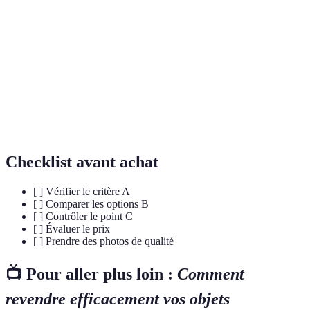
Processus d'échange ou de vente d'un produit déjà
Revente
acheté.
Plateforme
Site ou application où des utilisateurs peuvent
de vente
acheter ou vendre des produits.
Discussion pour parvenir à un accord sur le prix ou
Négociation
d'autres termes de vente.
Checklist avant achat
[ ] Vérifier le critère A
[ ] Comparer les options B
[ ] Contrôler le point C
[ ] Évaluer le prix
[ ] Prendre des photos de qualité
📺 Pour aller plus loin :
Comment
revendre efficacement vos objets