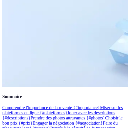
Sommaire
Comprendre l'importance de la revente {#importance}
Miser sur les
plateformes en ligne {#plateformes}
Jouer avec les descriptions
{#descriptions}
Prendre des photos attrayantes {#photos}
Choisir le
bon prix {#prix}
Engager la négociation {#negociation}
Faire du