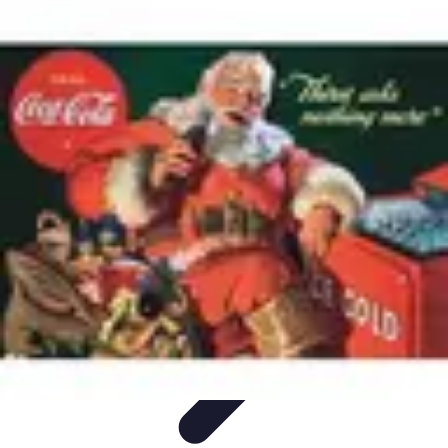
Revente Cadeaux Noël
Stratégies de Revente
Conseils pratiques
Astuces de
Revente
Préparation à la revente
Évaluation et Prix
Revente Cadeaux Noël