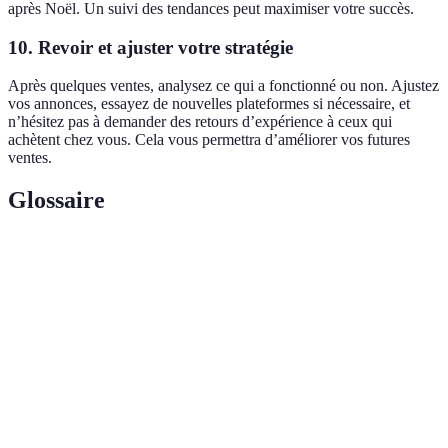
après Noël. Un suivi des tendances peut maximiser votre succès.
10. Revoir et ajuster votre stratégie
Après quelques ventes, analysez ce qui a fonctionné ou non. Ajustez
vos annonces, essayez de nouvelles plateformes si nécessaire, et
n’hésitez pas à demander des retours d’expérience à ceux qui
achètent chez vous. Cela vous permettra d’améliorer vos futures
ventes.
Glossaire
Terme
Définition
Acte consistant à vendre un produit acquis, souvent
Revente
à un prix inférieur à son prix d'achat.
Plateforme
Site ou application permettant aux particuliers de
de revente
vendre ou acheter des biens en ligne.
Économie
Système économique visant à prolonger la durée de