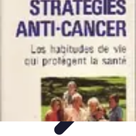
Revente Cadeaux Noël
Stratégies de Revente
Conseils pratiques
Astuces de
Revente
Préparation à la revente
Évaluation et Prix
Revente Cadeaux Noël