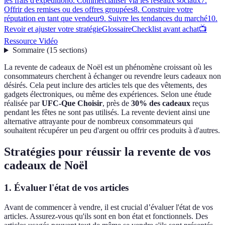
les frais d'expédition
6. Commercialiser via les réseaux sociaux
7.
Offrir des remises ou des offres groupées
8. Construire votre
réputation en tant que vendeur
9. Suivre les tendances du marché
10.
Revoir et ajuster votre stratégie
Glossaire
Checklist avant achat
📺
Ressource Vidéo
Sommaire
(
15
sections
)
La revente de cadeaux de Noël est un phénomène croissant où les
consommateurs cherchent à échanger ou revendre leurs cadeaux non
désirés. Cela peut inclure des articles tels que des vêtements, des
gadgets électroniques, ou même des expériences. Selon une étude
réalisée par
UFC-Que Choisir
, près de
30% des cadeaux
reçus
pendant les fêtes ne sont pas utilisés. La revente devient ainsi une
alternative attrayante pour de nombreux consommateurs qui
souhaitent récupérer un peu d'argent ou offrir ces produits à d'autres.
Stratégies pour réussir la revente de vos
cadeaux de Noël
1. Évaluer l'état de vos articles
Avant de commencer à vendre, il est crucial d’évaluer l'état de vos
articles. Assurez-vous qu'ils sont en bon état et fonctionnels. Des