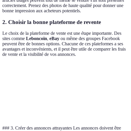
articles usagés peuvent tout de même se vendre s'ils sont présentés
correctement. Prenez des photos de haute qualité pour donner une
bonne impression aux acheteurs potentiels.
2. Choisir la bonne plateforme de revente
Le choix de la plateforme de vente est une étape importante. Des
sites comme
Leboncoin
,
eBay
ou même des groupes Facebook
peuvent être de bonnes options. Chacune de ces plateformes a ses
avantages et inconvénients, et il peut être utile de comparer les frais
de vente et la visibilité de vos annonces.
Plateauforme
Frais de vente
Public cible
Facilité d'util
Leboncoin
0%
Local
Très facile
eBay
10%
International
Modérément fac
Facebook
0%
Local
Très facile
### 3. Créer des annonces attrayantes Les annonces doivent être