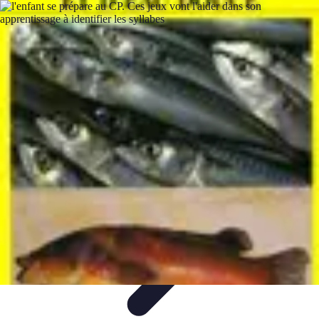
Revente Cadeaux Noël
Stratégies de Revente
Conseils pratiques
Astuces de
Revente
Préparation à la revente
Évaluation et Prix
Revente Cadeaux Noël