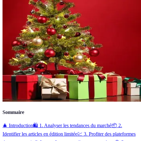
Sommaire
🎄 Introduction
🛍️ 1. Analyser les tendances du marché
📦 2.
Identifier les articles en édition limitée
💹 3. Profiter des plateformes