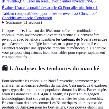
de revente
🤝 4. Créer un réseau avec d'autres revendeurs
🔍 5.
Évaluer l'état et la qualité des articles
📺 Pour aller plus loin :
📊
Tableau comparatif des opportunités de revente
## Glossaire
✅
Checklist avant achat
Conclusion
Sommaire
(
11
sections
)
Chaque année, la saison des fêtes nous offre une multitude de
cadeaux, mais saviez-vous que certains d'entre eux peuvent être
revendus avec bénéfice ? Identifier
les cadeaux de Noël à revendre
peut s’avérer une stratégie lucrative, mais pour y parvenir, il est
essentiel d'adopter une approche réfléchie et méthodique. Cet article
vous propose cinq astuces incontournables pour repérer rapidement
ces opportunités.
🛍️ 1. Analyser les tendances du marché
Pour identifier les cadeaux de Noël à revendre, commencez par
analyser les tendances actuelles du marché. Cela implique d’explorer
quels types de produits sont populaires durant les fêtes. Par exemple,
selon les données d'
UFC-Que Choisir
, les jouets et les gadgets
technologiques font souvent partie des articles les plus recherchés.
En consultant des sites comme
Les Numériques
pour les tests de
produits ou
Amazon
pour les best-sellers, vous pouvez établir une