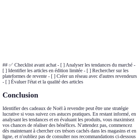
Revente
générer un profit.
Édition
Article produit en quantité restreinte, souvent très
limitée
recherché.
Tendances de
Comportement des consommateurs déterminant la
marché
popularité des produits.
## ✅ Checklist avant achat - [ ] Analyser les tendances du marché -
[ ] Identifier les articles en édition limitée - [ ] Rechercher sur les
plateformes de revente - [ ] Créer un réseau avec d'autres revendeurs
- [ ] Évaluer l'état et la qualité des articles
Conclusion
Identifier des cadeaux de Noël à revendre peut être une stratégie
lucrative si vous suivez ces astuces pratiques. En restant informé, en
analysant les tendances et en évaluant les produits, vous maximisez
vos chances de réaliser des bénéfices. N'attendez pas, commencez
dès maintenant à chercher ces trésors cachés dans les magasins et en
ligne, et n'oubliez pas de consulter nos recommandations ci-dessous