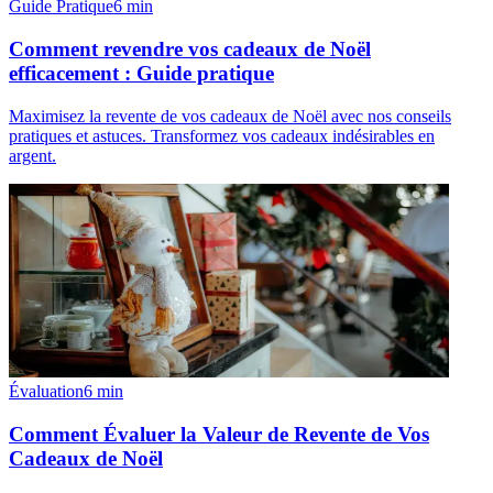
Guide Pratique
6
min
Comment revendre vos cadeaux de Noël
efficacement : Guide pratique
Maximisez la revente de vos cadeaux de Noël avec nos conseils
pratiques et astuces. Transformez vos cadeaux indésirables en
argent.
Évaluation
6
min
Comment Évaluer la Valeur de Revente de Vos
Cadeaux de Noël