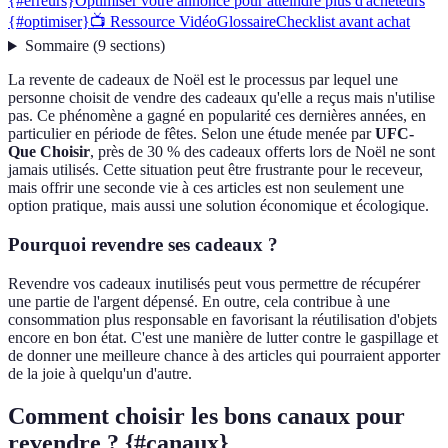
{#erreurs}
Optimiser votre annonce pour atteindre plus d'acheteurs
{#optimiser}
📺 Ressource Vidéo
Glossaire
Checklist avant achat
Sommaire
(
9
sections
)
La revente de cadeaux de Noël est le processus par lequel une
personne choisit de vendre des cadeaux qu'elle a reçus mais n'utilise
pas. Ce phénomène a gagné en popularité ces dernières années, en
particulier en période de fêtes. Selon une étude menée par
UFC-
Que Choisir
, près de 30 % des cadeaux offerts lors de Noël ne sont
jamais utilisés. Cette situation peut être frustrante pour le receveur,
mais offrir une seconde vie à ces articles est non seulement une
option pratique, mais aussi une solution économique et écologique.
Pourquoi revendre ses cadeaux ?
Revendre vos cadeaux inutilisés peut vous permettre de récupérer
une partie de l'argent dépensé. En outre, cela contribue à une
consommation plus responsable en favorisant la réutilisation d'objets
encore en bon état. C'est une manière de lutter contre le gaspillage et
de donner une meilleure chance à des articles qui pourraient apporter
de la joie à quelqu'un d'autre.
Comment choisir les bons canaux pour
revendre ? {#canaux}