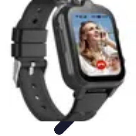
Revente Cadeaux Noël
Stratégies de Revente
Conseils pratiques
Astuces de
Revente
Préparation à la revente
Évaluation et Prix
Revente Cadeaux Noël