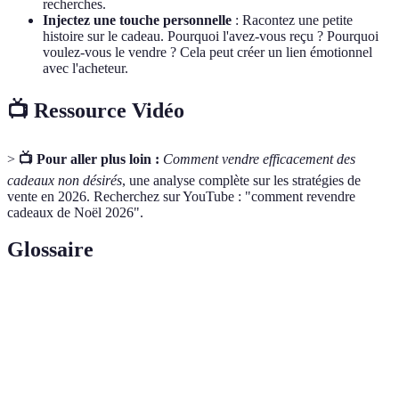
recherches.
Injectez une touche personnelle
: Racontez une petite
histoire sur le cadeau. Pourquoi l'avez-vous reçu ? Pourquoi
voulez-vous le vendre ? Cela peut créer un lien émotionnel
avec l'acheteur.
📺 Ressource Vidéo
>
📺 Pour aller plus loin :
Comment vendre efficacement des
cadeaux non désirés
, une analyse complète sur les stratégies de
vente en 2026. Recherchez sur YouTube : "comment revendre
cadeaux de Noël 2026".
Glossaire
Terme
Définition
Acte de vendre un produit ou un service que l'on a
Revente
précédemment acquis.