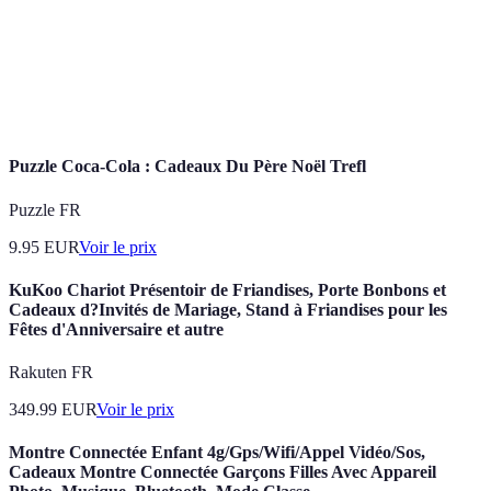
Petites
Annonces publiées pour vendre des biens ou
Annonces
services, souvent sur internet.
Processus par lequel deux parties discutent pour
Négociation
parvenir à un accord, notamment sur le prix.
Puzzle Coca-Cola : Cadeaux Du Père Noël Trefl
Puzzle FR
9.95
EUR
Voir le prix
KuKoo Chariot Présentoir de Friandises, Porte Bonbons et
Cadeaux d?Invités de Mariage, Stand à Friandises pour les
Fêtes d'Anniversaire et autre
Rakuten FR
349.99
EUR
Voir le prix
Montre Connectée Enfant 4g/Gps/Wifi/Appel Vidéo/Sos,
Cadeaux Montre Connectée Garçons Filles Avec Appareil