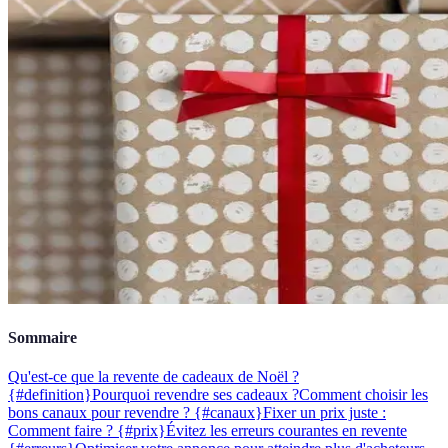
Sommaire
Qu'est-ce que la revente de cadeaux de Noël ?
{#definition}
Pourquoi revendre ses cadeaux ?
Comment choisir les
bons canaux pour revendre ? {#canaux}
Fixer un prix juste :
Comment faire ? {#prix}
Évitez les erreurs courantes en revente