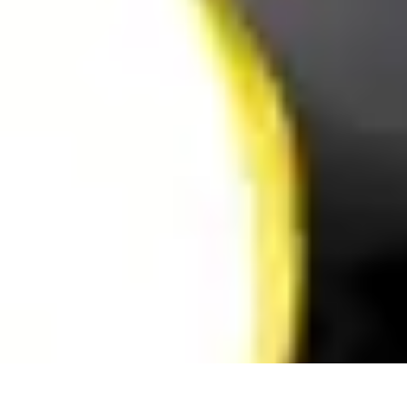
Revente Cadeaux Noël
Stratégies de Revente
Conseils pratiques
Astuces de Revente
Préparatio
Revente Cadeaux Noël