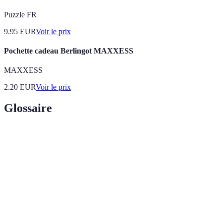
Puzzle FR
9.95
EUR
Voir le prix
Pochette cadeau Berlingot MAXXESS
MAXXESS
2.20
EUR
Voir le prix
Glossaire
Terme
Définition
Marge
Différence entre le coût d'achat et le prix de
bénéficiaire
vente d'un produit.
Comportement des consommateurs sur une
Tendance de
période donnée concernant leurs préférences
consommation
d'achat.