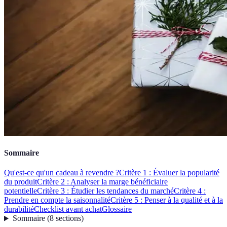
Sommaire
Qu'est-ce qu'un cadeau à revendre ?
Critère 1 : Évaluer la popularité
du produit
Critère 2 : Analyser la marge bénéficiaire
potentielle
Critère 3 : Étudier les tendances du marché
Critère 4 :
Prendre en compte la saisonnalité
Critère 5 : Penser à la qualité et à la
durabilité
Checklist avant achat
Glossaire
Sommaire
(
8
sections
)