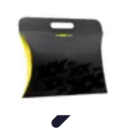
Revente Cadeaux Noël
Stratégies de Revente
Conseils pratiques
Astuces de
Revente
Préparation à la revente
Évaluation et Prix
Revente Cadeaux Noël