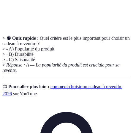
Variation des ventes d'un produit en fonction des
Saisonalité
saisons ou événements spécifiques.
>
🧠 Quiz rapide :
Quel critère est le plus important pour choisir un
cadeau à revendre ?
> - A) Popularité du produit
> - B) Durabilité
> - C) Saisonalité
>
Réponse : A — La popularité du produit est cruciale pour sa
revente.
📺
Pour aller plus loin :
comment choisir un cadeau à revendre
2026
sur YouTube