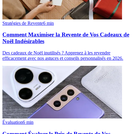
Stratégies de Revente
6
min
Comment Maximiser la Revente de Vos Cadeaux de
Noël Indésirables
Des cadeaux de Noël inutilisés ? Apprenez à les revendre
efficacement avec nos astuces et conseils personnalisés en 2026.
Évaluation
6
min
Comment Évaluer le Prix de Revente de Vos