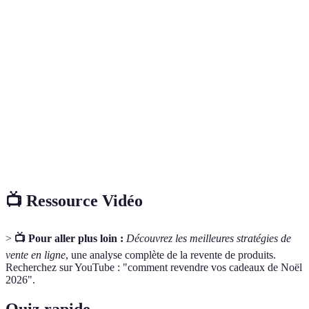
Terme
Définition
Revente
Action de vendre un produit après l'avoir acquis.
Plateforme
Site ou application permettant d'acheter et vendre
de Revente
des articles.
Économie
Modèle économique qui favorise la durabilité et la
Circulaire
réutilisation des ressources.
📺 Ressource Vidéo
>
📺 Pour aller plus loin :
Découvrez les meilleures stratégies de
vente en ligne
, une analyse complète de la revente de produits.
Recherchez sur YouTube : "comment revendre vos cadeaux de Noël
2026".