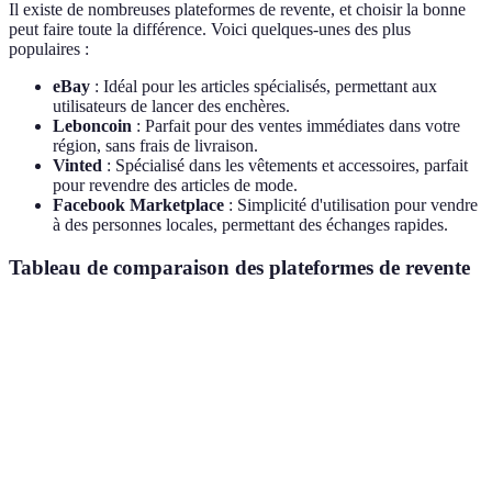
Il existe de nombreuses plateformes de revente, et choisir la bonne
peut faire toute la différence. Voici quelques-unes des plus
populaires :
eBay
: Idéal pour les articles spécialisés, permettant aux
utilisateurs de lancer des enchères.
Leboncoin
: Parfait pour des ventes immédiates dans votre
région, sans frais de livraison.
Vinted
: Spécialisé dans les vêtements et accessoires, parfait
pour revendre des articles de mode.
Facebook Marketplace
: Simplicité d'utilisation pour vendre
à des personnes locales, permettant des échanges rapides.
Tableau de comparaison des plateformes de revente
Plateforme
Frais de vente
Zone de vente
Type de prod
Électroniques
eBay
Variable
Nationale
articles spécia
Leboncoin
0%
Locale
Généraliste