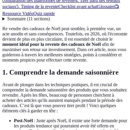
comparaison des plateformes de revente
4. Tirer parti des réseaux
sociaux
5. Timing de la revente
Checklist avant achat
Glossaire
📺
Ressource Vidéo
Quiz rapide
Sommaire
(
11
sections
)
Re vendre des cadeaux de Noël peut sembler, à première vue, un
acte anodin et sans conséquences. Toutefois, en 2026, où l'économie
devient de plus en plus circulaire, il est essentiel de choisir le
moment idéal pour la revente des cadeaux de Noël
afin de
maximiser son retour sur investissement. Dans cet article, nous vous
guiderons à travers les meilleures stratégies, points à considérer et
moments propices pour effectuer cette revente.
1. Comprendre la demande saisonnière
Avant de plonger dans les techniques pratiques, il est crucial de
comprendre la demande saisonnière des produits que vous souhaitez
revendre. Après les fêtes, beaucoup de personnes cherchent à
acheter des articles qu'ils auraient manqués pendant la période des
cadeaux. C’est là que vous pouvez tirer profit ! Voici quelques
éléments clés à garder en tête :
Post-Noël
: Juste après Noël, il existe une forte demande pour
les produits tendance qui pourraient avoir été offerts en