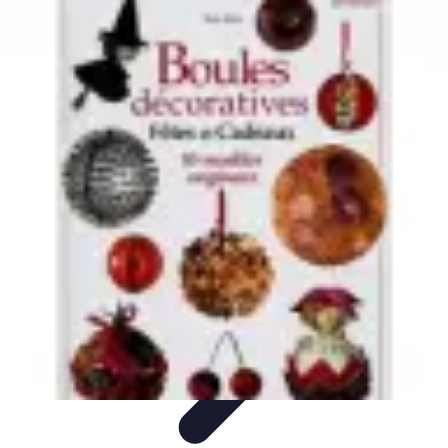
Revente Cadeaux Noël
Stratégies de Revente
Conseils pratiques
Astuces de
Revente
Préparation à la revente
Évaluation et Prix
Revente Cadeaux Noël