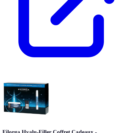
Filorga Hyalu-Filler Coffret Cadeaux -