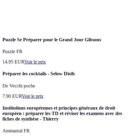
Le Bon
Très grande audience
Rencontres physiques
Coin
locale
nécessaires
eBay
Audience mondiale
Compétition élevée
Puzzle Se Préparer pour le Grand Jour Gibsons
Puzzle FR
14.95
EUR
Voir le prix
Préparer les cocktails - Selow Disth
De Vecchi poche
7.90
EUR
Voir le prix
Institutions européennes et principes généraux de droit
européen : préparer les TD et réviser les examens avec des
fiches de synthèse - Thierry
Ammareal FR