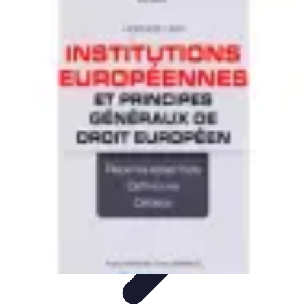
Revente Cadeaux Noël
Stratégies de Revente
Conseils pratiques
Astuces de
Revente
Préparation à la revente
Évaluation et Prix
Revente Cadeaux Noël