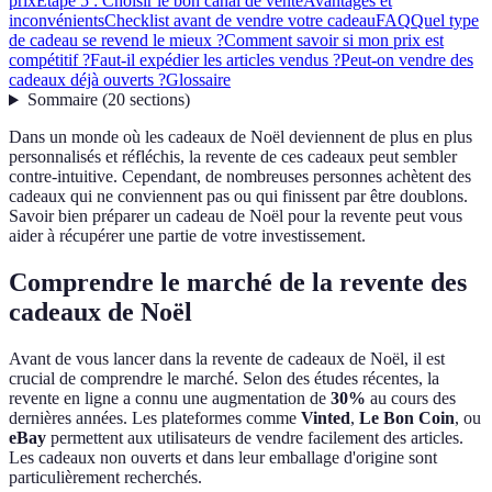
prix
Étape 5 : Choisir le bon canal de vente
Avantages et
inconvénients
Checklist avant de vendre votre cadeau
FAQ
Quel type
de cadeau se revend le mieux ?
Comment savoir si mon prix est
compétitif ?
Faut-il expédier les articles vendus ?
Peut-on vendre des
cadeaux déjà ouverts ?
Glossaire
Sommaire
(
20
sections
)
Dans un monde où les cadeaux de Noël deviennent de plus en plus
personnalisés et réfléchis, la revente de ces cadeaux peut sembler
contre-intuitive. Cependant, de nombreuses personnes achètent des
cadeaux qui ne conviennent pas ou qui finissent par être doublons.
Savoir bien préparer un cadeau de Noël pour la revente peut vous
aider à récupérer une partie de votre investissement.
Comprendre le marché de la revente des
cadeaux de Noël
Avant de vous lancer dans la revente de cadeaux de Noël, il est
crucial de comprendre le marché. Selon des études récentes, la
revente en ligne a connu une augmentation de
30%
au cours des
dernières années. Les plateformes comme
Vinted
,
Le Bon Coin
, ou
eBay
permettent aux utilisateurs de vendre facilement des articles.
Les cadeaux non ouverts et dans leur emballage d'origine sont
particulièrement recherchés.