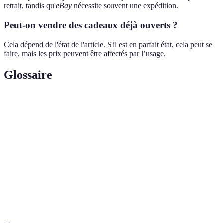
retrait, tandis qu'
eBay
nécessite souvent une expédition.
Peut-on vendre des cadeaux déjà ouverts ?
Cela dépend de l'état de l'article. S'il est en parfait état, cela peut se
faire, mais les prix peuvent être affectés par l’usage.
Glossaire
Terme
Définition
Revente
Action de vendre un bien acquis précédemment.
Évaluation
Processus de détermination de la valeur d'un article.
Site ou application permettant d'acheter ou de
Plateforme
vendre des biens.
---