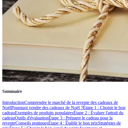
Sommaire
Introduction
Comprendre le marché de la revente des cadeaux de
Noël
Pourquoi vendre des cadeaux de Noël ?
Étape 1 : Choisir le bon
cadeau
Exemples de produits populaires
Étape 2 : Évaluer l'attrait du
cadeau
Outils d'évaluation
Étape 3 : Préparer le cadeau pour la
revente
Conseils pratiques
Étape 4 : Établir le bon prix
Stratégies de