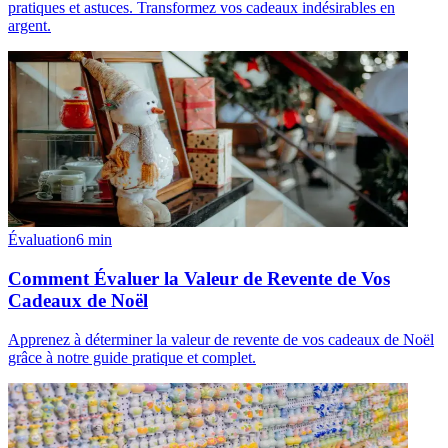
pratiques et astuces. Transformez vos cadeaux indésirables en
argent.
Évaluation
6
min
Comment Évaluer la Valeur de Revente de Vos
Cadeaux de Noël
Apprenez à déterminer la valeur de revente de vos cadeaux de Noël
grâce à notre guide pratique et complet.