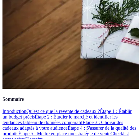
Sommaire
Introduction
Qu'est-ce que la revente de cadeaux ?
Étape 1 : Établir
un budget précis
Étape 2 : Étudier le marché et identifier les
tendances
Tableau de données comparatif
Étape 3 : Choisir des
cadeaux adaptés à votre audience
Étape 4 : S'assurer de la qualité des
produits
Étape 5 : Mettre en place une stratégie de vente
Checklist