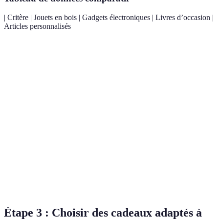
| Critère | Jouets en bois | Gadgets électroniques | Livres d’occasion |
Articles personnalisés
Prix d'achat
15-30
25-50
5-15
20-40
(en EUR)
Taux de
60-
70-
revente (en
30-50%
50-70%
80%
90%
%)
Demande
Très
sur le
Haute
Moyenne
Moyenne
haute
marché
Année
Saisonnalité
Année
Cadeaux
Saisonnalité
entière
forte
entière
personnalisés
Étape 3 : Choisir des cadeaux adaptés à