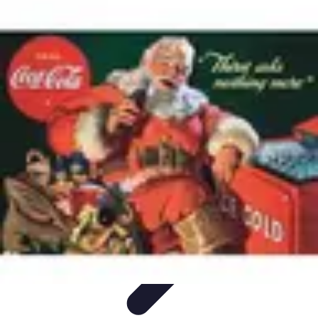
Revente Cadeaux Noël
Stratégies de Revente
Conseils pratiques
Astuces de
Revente
Préparation à la revente
Évaluation et Prix
Revente Cadeaux Noël