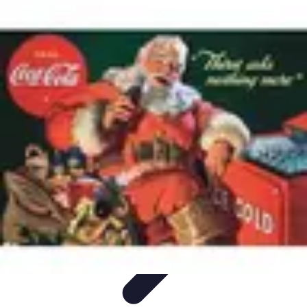
Revente Cadeaux Noël
Stratégies de Revente
Conseils pratiques
Astuces de
Revente
Préparation à la revente
Évaluation et Prix
Revente Cadeaux Noël