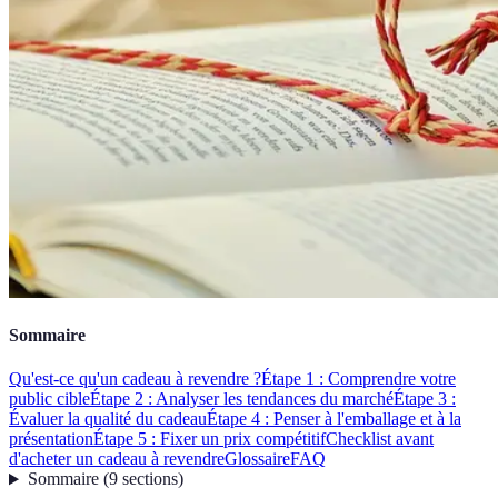
Sommaire
Qu'est-ce qu'un cadeau à revendre ?
Étape 1 : Comprendre votre
public cible
Étape 2 : Analyser les tendances du marché
Étape 3 :
Évaluer la qualité du cadeau
Étape 4 : Penser à l'emballage et à la
présentation
Étape 5 : Fixer un prix compétitif
Checklist avant
d'acheter un cadeau à revendre
Glossaire
FAQ
Sommaire
(
9
sections
)