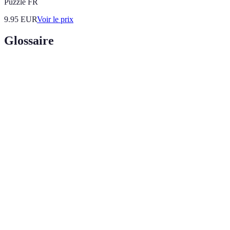
Puzzle FR
9.95
EUR
Voir le prix
Glossaire
Terme
Définition
Action de vendre un produit précédemment acheté,
Revente
souvent à un prix supérieur pour réaliser un
bénéfice.
Besoin ou désir d'acheter un produit sur le marché,
Demande
influencé par plusieurs facteurs comme les
tendances, la saisonnalité, et l'économie.
Autres vendeurs proposant des articles similaires,
Concurrence
impactant les prix et la demande d’un produit
spécifique sur le marché de la revente.