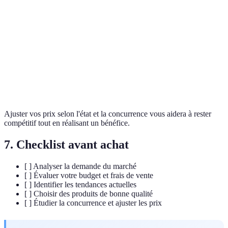
Produit
15 €
10 €
Usagé
B
Produit
25 €
22 €
Neuf
C
Produit
30 €
27 €
Très bon état
D
Ajuster vos prix selon l'état et la concurrence vous aidera à rester
compétitif tout en réalisant un bénéfice.
7. Checklist avant achat
[ ] Analyser la demande du marché
[ ] Évaluer votre budget et frais de vente
[ ] Identifier les tendances actuelles
[ ] Choisir des produits de bonne qualité
[ ] Étudier la concurrence et ajuster les prix