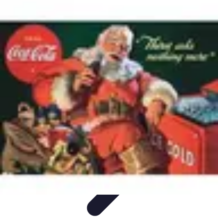
Revente Cadeaux Noël
Stratégies de Revente
Conseils pratiques
Astuces de
Revente
Préparation à la revente
Évaluation et Prix
Revente Cadeaux Noël