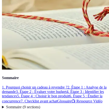
Sommaire
1. Pourquoi choisir un cadeau à revendre ?
2. Étape 1 : Analyse de la
demande
3. Étape 2 : Évaluer votre budget
4. Étape 3 : Identifier les
tendances
5. Étape 4 : Choisir le bon produit
6. Étape 5 : Étudier la
concurrence
7. Checklist avant achat
Glossaire
📺 Ressource Vidéo
Sommaire
(
9
sections
)