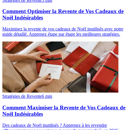
Stratégies de Revente
5
min
Comment Optimiser la Revente de Vos Cadeaux de
Noël Indésirables
Maximisez la revente de vos cadeaux de Noël inutilisés avec notre
guide détaillé. Apprenez étape par étape les meilleures stratégies.
Stratégies de Revente
6
min
Comment Maximiser la Revente de Vos Cadeaux de
Noël Indésirables
Des cadeaux de Noël inutilisés ? Apprenez à les revendre