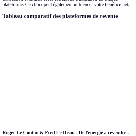
plateforme. Ce choix peut également influencer votre bénéfice net.
Tableau comparatif des plateformes de revente
Plateforme
Type de produits
Frais de vente
Facilité d'ut
Électronique,
eBay
10%
Très facile
objets divers
Tout type de
Leboncoin
Variable
Facile
produits
Vêtements et
Vinted
5%
Très facile
accessoires
Vestiaire
Mode et Luxe
12%
Facile
Collective
Roger Le Conton & Fred Le Disou - De l'énergie a revendre -