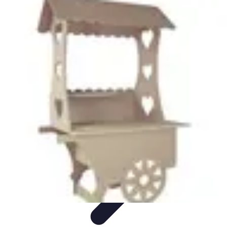
Revente Cadeaux Noël
Stratégies de Revente
Conseils pratiques
Astuces de
Revente
Préparation à la revente
Évaluation et Prix
Revente Cadeaux Noël