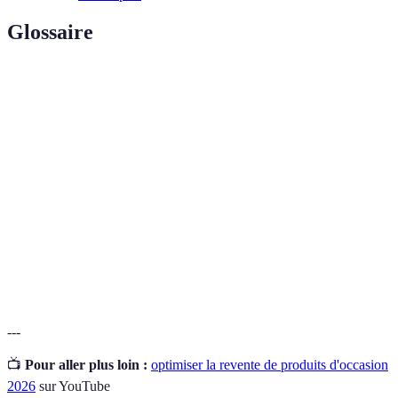
Glossaire
Terme
Définition
Acte de vendre des articles déjà possédés à un
Revente
nouvel acheteur.
Plateforme
Site ou application permettant aux utilisateurs de
de vente
vendre ou d'acheter des biens.
Économie
Système économique qui favorise la réutilisation et
circulaire
la récupération des biens.
---
📺
Pour aller plus loin :
optimiser la revente de produits d'occasion
2026
sur YouTube