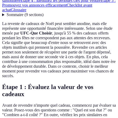
saisonnière
Étape 4 : Identifiez les périodes clés pour vendre
Étape 5 :
Promouvez vos annonces efficacement
Checklist avant
achat
Glossaire
Sommaire
(
9
sections
)
La revente de cadeaux de Noël peut sembler anodine, mais elle
représente une opportunité financière intéressante. Selon une étude
menée par
UFC-Que Choisir
, jusqu'à 55 % des cadeaux offerts
pendant les fêtes ne correspondent pas aux attentes des receveurs.
Cela signifie que beaucoup d'entre nous se retrouvent avec des
objets inutilisés qui prennent la poussière. Revendre ces articles
permet non seulement de récupérer une partie de l'argent dépensé,
mais aussi de donner une seconde vie à ces objets. En plus, cela
contribue à une consommation plus responsable, idéal dans notre ère
de développement durable. Dans ce contexte, choisir le meilleur
moment pour revendre vos cadeaux peut maximiser vos chances de
succès.
Étape 1 : Évaluez la valeur de vos
cadeaux
Avant de revendre n'importe quel cadeau, commencez par évaluer sa
valeur. Posez-vous des questions comme : "Quel est son état ?" ou
"Combien a-t-il coûté ?" En outre, vérifiez les prix similaires en