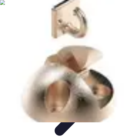
Revente Cadeaux Noël
Stratégies de Revente
Conseils pratiques
Astuces de
Revente
Préparation à la revente
Évaluation et Prix
Revente Cadeaux Noël