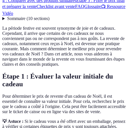
4 : Comparer avec des produits similaires
Étape 5 : Fixer le prix final
et préparer la vente
Checklist avant vente
FAQ
Glossaire
📺 Ressource
Vidéo
Sommaire
(
10
sections
)
La période festive est souvent synonyme de joie et de cadeaux.
Cependant, il arrive que certains de ces cadeaux ne nous
conviennent pas ou ne correspondent pas à nos goûts. La revente de
cadeaux, notamment ceux reçus à Noël, est devenue une pratique
courante. Mais comment déterminer le meilleur prix pour revendre
vos cadeaux de Noël ? Dans cet article, nous vous aiderons à
naviguer dans le monde de la revente en vous fournissant des étapes
claires et des conseils pratiques.
Étape 1 : Évaluer la valeur initiale du
cadeau
Pour déterminer le prix de revente d'un cadeau de Noël, il est
essentiel de connaître sa valeur initiale. Pour cela, recherchez le prix
que le cadeau a coûté à l'origine. Cela peut être facilement accessible
sur le ticket de caisse ou en ligne via des sites de vente.
💡 Astuce :
Si le cadeau vous a été offert avec un emballage, pensez
à vérifier si certaines étiquettes de prix y sont toujours attachées.