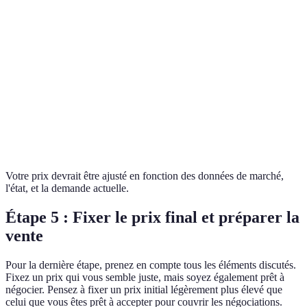
État
Comme neuf
Bon état
Prix
120 €
100 €
initial
Prix de
revente
70 €
80 €
suggéré
Votre prix devrait être ajusté en fonction des données de marché,
l'état, et la demande actuelle.
Étape 5 : Fixer le prix final et préparer la
vente
Pour la dernière étape, prenez en compte tous les éléments discutés.
Fixez un prix qui vous semble juste, mais soyez également prêt à
négocier. Pensez à fixer un prix initial légèrement plus élevé que
celui que vous êtes prêt à accepter pour couvrir les négociations.