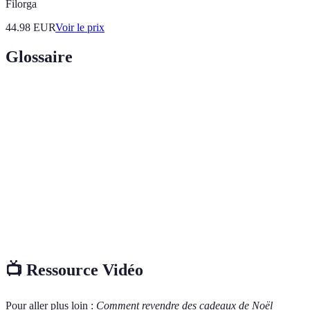
Filorga
44.98
EUR
Voir le prix
Glossaire
Terme
Définition
Valeur
Prix auquel un produit a été acheté initialement.
initiale
État
Condition physique d'un produit (neuf, comme neuf).
Ensemble des acheteurs et des vendeurs potentiels
Marché
d'un produit donné.
📺 Ressource Vidéo
Pour aller plus loin :
Comment revendre des cadeaux de Noël