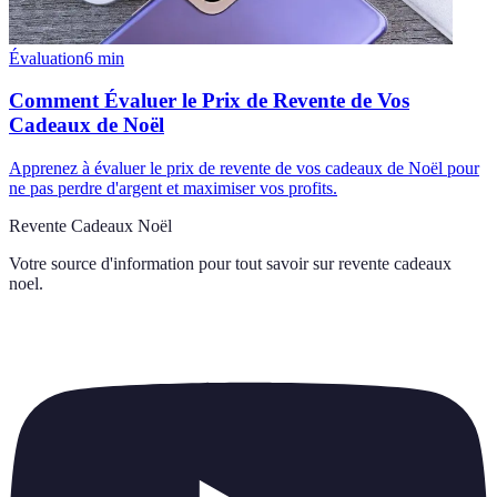
Évaluation
6
min
Comment Évaluer le Prix de Revente de Vos
Cadeaux de Noël
Apprenez à évaluer le prix de revente de vos cadeaux de Noël pour
ne pas perdre d'argent et maximiser vos profits.
Revente Cadeaux Noël
Votre source d'information pour tout savoir sur
revente cadeaux
noel
.