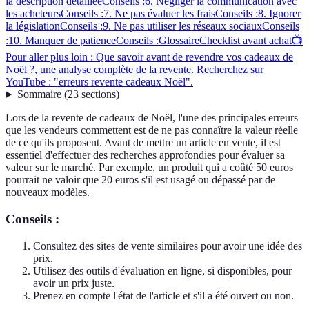
la description détaillée
Conseils :
6. Négliger la communication avec
les acheteurs
Conseils :
7. Ne pas évaluer les frais
Conseils :
8. Ignorer
la législation
Conseils :
9. Ne pas utiliser les réseaux sociaux
Conseils
:
10. Manquer de patience
Conseils :
Glossaire
Checklist avant achat
📺
Pour aller plus loin : Que savoir avant de revendre vos cadeaux de
Noël ?, une analyse complète de la revente. Recherchez sur
YouTube : "erreurs revente cadeaux Noël".
Sommaire
(
23
sections
)
Lors de la revente de cadeaux de Noël, l'une des principales erreurs
que les vendeurs commettent est de ne pas connaître la valeur réelle
de ce qu'ils proposent. Avant de mettre un article en vente, il est
essentiel d'effectuer des recherches approfondies pour évaluer sa
valeur sur le marché. Par exemple, un produit qui a coûté 50 euros
pourrait ne valoir que 20 euros s'il est usagé ou dépassé par de
nouveaux modèles.
Conseils :
Consultez des sites de vente similaires pour avoir une idée des
prix.
Utilisez des outils d'évaluation en ligne, si disponibles, pour
avoir un prix juste.
Prenez en compte l'état de l'article et s'il a été ouvert ou non.