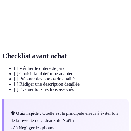
Plateforme de
Site ou application où les utilisateurs peuvent
vente
vendre des articles.
Processus d'estimation de la valeur d'un produit à
Évaluation
vendre.
Checklist avant achat
[ ] Vérifier le critère de prix
[ ] Choisir la plateforme adaptée
[ ] Préparer des photos de qualité
[ ] Rédiger une description détaillée
[ ] Évaluer tous les frais associés
🧠 Quiz rapide :
Quelle est la principale erreur à éviter lors
de la revente de cadeaux de Noël ?
- A) Négliger les photos