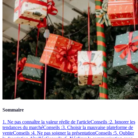
Sommaire
1. Ne pas connaître la valeur réelle de l'article
Conseils :
2. Ignorer les
tendances du marché
Conseils :
3. Choisir la mauvaise plateforme de
vente
Conseils :
4. Ne pas soigner la présentation
Conseils :
5. Oublier