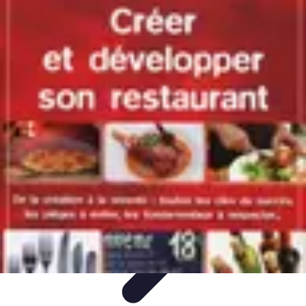
Revente Cadeaux Noël
Stratégies de Revente
Conseils pratiques
Astuces de
Revente
Préparation à la revente
Évaluation et Prix
Revente Cadeaux Noël