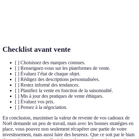
Valeur
Prix qu'un acheteur est prêt à payer pour un
marchande
produit sur le marché.
Plateforme
Site ou application permettant d'acheter et de
de vente
vendre des produits en ligne.
Checklist avant vente
[ ] Choisissez des marques connues.
[ ] Renseignez-vous sur les plateformes de vente.
[ ] Évaluez l’état de chaque objet.
[ ] Rédigez des descriptions personnalisées.
[ ] Restez informé des tendances.
[ ] Planifiez la vente en fonction de la saisonnalité.
[ ] Mis à jour des pratiques de vente éthiques.
[ ] Évaluez vos prix.
[ ] Pensez à la négociation.
En conclusion, maximiser la valeur de revente de vos cadeaux de
Noël demande un peu de travail, mais avec les bonnes stratégies en
place, vous pouvez non seulement récupérer une partie de votre
investissement, mais aussi faire des heureux. Que ce soit par le biais