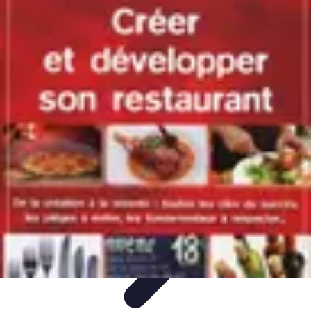
Revente Cadeaux Noël
Stratégies de Revente
Conseils pratiques
Astuces de
Revente
Préparation à la revente
Évaluation et Prix
Revente Cadeaux Noël