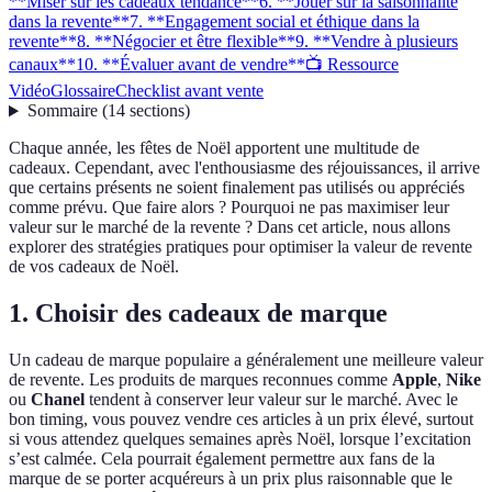
**Miser sur les cadeaux tendance**
6. **Jouer sur la saisonnalité
dans la revente**
7. **Engagement social et éthique dans la
revente**
8. **Négocier et être flexible**
9. **Vendre à plusieurs
canaux**
10. **Évaluer avant de vendre**
📺 Ressource
Vidéo
Glossaire
Checklist avant vente
Sommaire
(
14
sections
)
Chaque année, les fêtes de Noël apportent une multitude de
cadeaux. Cependant, avec l'enthousiasme des réjouissances, il arrive
que certains présents ne soient finalement pas utilisés ou appréciés
comme prévu. Que faire alors ? Pourquoi ne pas maximiser leur
valeur sur le marché de la revente ? Dans cet article, nous allons
explorer des stratégies pratiques pour optimiser la valeur de revente
de vos cadeaux de Noël.
1.
Choisir des cadeaux de marque
Un cadeau de marque populaire a généralement une meilleure valeur
de revente. Les produits de marques reconnues comme
Apple
,
Nike
ou
Chanel
tendent à conserver leur valeur sur le marché. Avec le
bon timing, vous pouvez vendre ces articles à un prix élevé, surtout
si vous attendez quelques semaines après Noël, lorsque l’excitation
s’est calmée. Cela pourrait également permettre aux fans de la
marque de se porter acquéreurs à un prix plus raisonnable que le