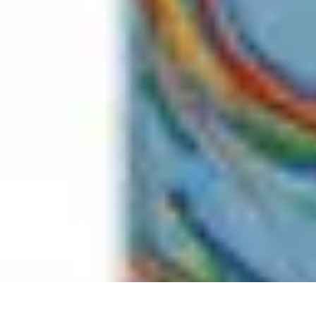
Revente Cadeaux Noël
Stratégies de Revente
Conseils pratiques
Astuces de Revente
Préparatio
Revente Cadeaux Noël