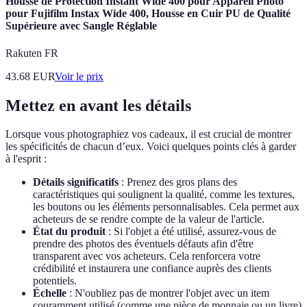
Housse de Protection Instant Wide 400 pour Appareil Photo
pour Fujifilm Instax Wide 400, Housse en Cuir PU de Qualité
Supérieure avec Sangle Réglable
Rakuten FR
43.68
EUR
Voir le prix
Mettez en avant les détails
Lorsque vous photographiez vos cadeaux, il est crucial de montrer
les spécificités de chacun d’eux. Voici quelques points clés à garder
à l'esprit :
Détails significatifs
: Prenez des gros plans des
caractéristiques qui soulignent la qualité, comme les textures,
les boutons ou les éléments personnalisables. Cela permet aux
acheteurs de se rendre compte de la valeur de l'article.
État du produit
: Si l'objet a été utilisé, assurez-vous de
prendre des photos des éventuels défauts afin d'être
transparent avec vos acheteurs. Cela renforcera votre
crédibilité et instaurera une confiance auprès des clients
potentiels.
Échelle
: N'oubliez pas de montrer l'objet avec un item
couramment utilisé (comme une pièce de monnaie ou un livre)