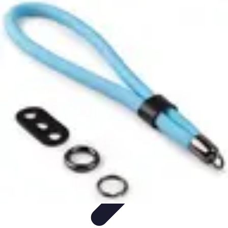
Revente Cadeaux Noël
Stratégies de Revente
Conseils pratiques
Astuces de
Revente
Préparation à la revente
Évaluation et Prix
Revente Cadeaux Noël