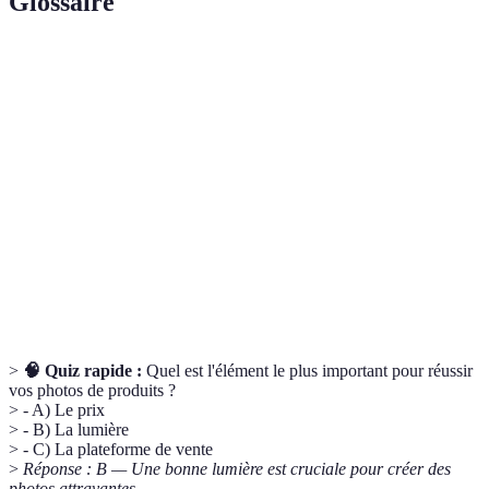
Glossaire
Terme
Définition
Réflex
Appareil photo qui utilise un miroir pour refléter la
numérique
lumière vers un viseur optique.
Support à trois pattes utilisé pour stabiliser un
Trépied
appareil photo.
Technique d'édition d'image consistant à supprimer
Recadrage
les parties non désirées d'une photo.
>
🧠 Quiz rapide :
Quel est l'élément le plus important pour réussir
vos photos de produits ?
> - A) Le prix
> - B) La lumière
> - C) La plateforme de vente
>
Réponse : B — Une bonne lumière est cruciale pour créer des
photos attrayantes.