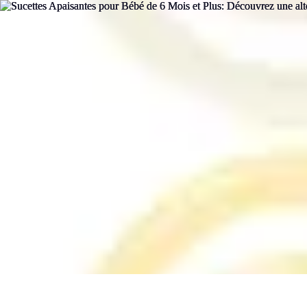
Revente Cadeaux Noël
Stratégies de Revente
Conseils pratiques
Astuces de Revente
Préparatio
Revente Cadeaux Noël