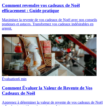
Comment revendre vos cadeaux de Noël
efficacement : Guide pratique
Maximisez la revente de vos cadeaux de Noël avec nos conseils
pratiques et astuces. Transformez vos cadeaux indésirables en
argent.
Évaluation
6
min
Comment Évaluer la Valeur de Revente de Vos
Cadeaux de Noël
Apprenez à déterminer la valeur de revente de vos cadeaux de Noël