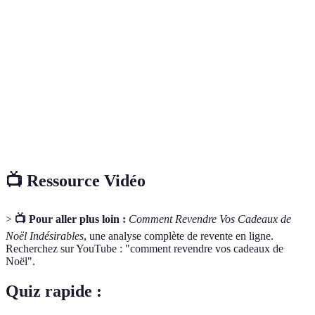
Action de vendre un produit acquis, souvent à un
Revente
prix réduit.
Plateforme en ligne où des vendeurs et acheteurs
Marketplace
se rencontrent.
Annonces
Témoignages de vente affichés sur des plateformes
classées
dédiées.
📺 Ressource Vidéo
>
📺 Pour aller plus loin :
Comment Revendre Vos Cadeaux de
Noël Indésirables
, une analyse complète de revente en ligne.
Recherchez sur YouTube : "comment revendre vos cadeaux de
Noël".
Quiz rapide :