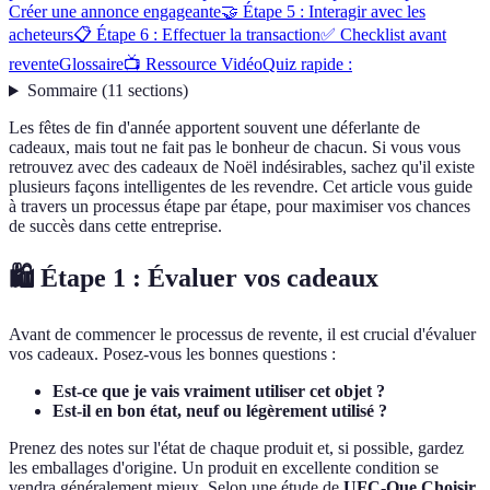
Créer une annonce engageante
🤝 Étape 5 : Interagir avec les
acheteurs
📋 Étape 6 : Effectuer la transaction
✅ Checklist avant
revente
Glossaire
📺 Ressource Vidéo
Quiz rapide :
Sommaire
(
11
sections
)
Les fêtes de fin d'année apportent souvent une déferlante de
cadeaux, mais tout ne fait pas le bonheur de chacun. Si vous vous
retrouvez avec des cadeaux de Noël indésirables, sachez qu'il existe
plusieurs façons intelligentes de les revendre. Cet article vous guide
à travers un processus étape par étape, pour maximiser vos chances
de succès dans cette entreprise.
🛍️ Étape 1 : Évaluer vos cadeaux
Avant de commencer le processus de revente, il est crucial d'évaluer
vos cadeaux. Posez-vous les bonnes questions :
Est-ce que je vais vraiment utiliser cet objet ?
Est-il en bon état, neuf ou légèrement utilisé ?
Prenez des notes sur l'état de chaque produit et, si possible, gardez
les emballages d'origine. Un produit en excellente condition se
vendra généralement mieux. Selon une étude de
UFC-Que Choisir
,