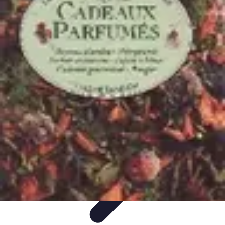
Revente Cadeaux Noël
Stratégies de Revente
Conseils pratiques
Astuces de
Revente
Préparation à la revente
Évaluation et Prix
Revente Cadeaux Noël