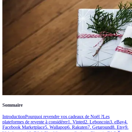
Sommaire
Introduction
Pourquoi revendre vos cadeaux de Noël ?
Les
plateformes de revente à considérer
1. Vinted
2. Leboncoin
3. eBay
4.
Facebook Marketplace
5. Wallapop
6. Rakuten
7. Getaround
8. Etsy
9.