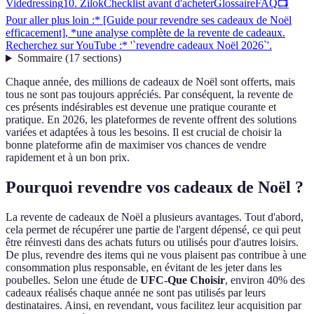
Videdressing
10. Zilok
Checklist avant d'acheter
Glossaire
FAQ
📺
Pour aller plus loin :* [Guide pour revendre ses cadeaux de Noël
efficacement], *une analyse complète de la revente de cadeaux.
Recherchez sur YouTube :* '`revendre cadeaux Noël 2026`'.
Sommaire
(
17
sections
)
Chaque année, des millions de cadeaux de Noël sont offerts, mais
tous ne sont pas toujours appréciés. Par conséquent, la revente de
ces présents indésirables est devenue une pratique courante et
pratique. En 2026, les plateformes de revente offrent des solutions
variées et adaptées à tous les besoins. Il est crucial de choisir la
bonne plateforme afin de maximiser vos chances de vendre
rapidement et à un bon prix.
Pourquoi revendre vos cadeaux de Noël ?
La revente de cadeaux de Noël a plusieurs avantages. Tout d'abord,
cela permet de récupérer une partie de l'argent dépensé, ce qui peut
être réinvesti dans des achats futurs ou utilisés pour d'autres loisirs.
De plus, revendre des items qui ne vous plaisent pas contribue à une
consommation plus responsable, en évitant de les jeter dans les
poubelles. Selon une étude de
UFC-Que Choisir
, environ 40% des
cadeaux réalisés chaque année ne sont pas utilisés par leurs
destinataires. Ainsi, en revendant, vous facilitez leur acquisition par