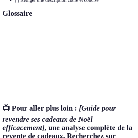
[ ] Rédiger une description claire et concise
Glossaire
Terme
Définition
Revente
Vente d'un produit après l'avoir acheté.
Une plateforme en ligne permettant d'acheter et
Marketplace
vendre divers produits.
Commerce en ligne où les transactions se font sur
E-commerce
des plateformes Web.
📺 Pour aller plus loin :
[Guide pour
revendre ses cadeaux de Noël
efficacement],
une analyse complète de la
revente de cadeaux. Recherchez sur