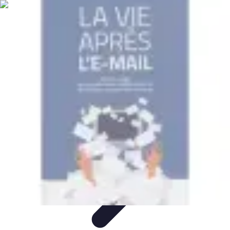
Revente Cadeaux Noël
Stratégies de Revente
Conseils pratiques
Astuces de
Revente
Préparation à la revente
Évaluation et Prix
Revente Cadeaux Noël