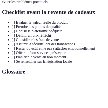
éviter les problèmes potentiels.
Checklist avant la revente de cadeaux
[ ] Évaluer la valeur réelle du produit
[ ] Prendre des photos de qualité
[ ] Choisir la plateforme adéquate
[ ] Définir un prix réfléchi
[ ] Considérer les frais de vente
[ ] Assurer la sécurité lors des transactions
[ ] Rester objectif et ne pas s'attacher émotionnellement
[ ] Offrir un bon service après-vente
[ ] Planifier la vente au bon moment
[ ] Se renseigner sur la législation locale
Glossaire
Terme
Définition
Vente de biens de seconde main par un particulier
Revente
ou un professionnel.