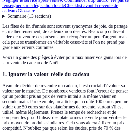
Négliger le service après-vente
9. Commencer trop tard
10. Ne pas se
renseigner sur la législation locale
Checklist avant la revente de
cadeaux
Glossaire
Sommaire
(
13
sections
)
Les fêtes de fin d'année sont souvent synonymes de joie, de partage
et, malheureusement, de cadeaux non désirés. Beaucoup cultivent
l'idée de revendre ces présents pour récupérer un peu d'argent, mais
cela peut se transformer en véritable casse-tête si l'on ne prend pas
garde aux erreurs courantes.
Voici un guide des pièges à éviter pour maximiser vos gains lors de
la revente de cadeaux de Noël.
1. Ignorer la valeur réelle du cadeau
Avant de décider de revendre un cadeau, il est crucial d’évaluer sa
valeur sur le marché. De nombreux vendeurs font l’erreur de penser
qu’un produit pris au prix de vente initial a la même valeur en
seconde main. Par exemple, un article qui a coûté 100 euros peut ne
valoir que 50 euros sur des plateformes de revente, surtout s'il est
utilisé, même légèrement. Prenez le temps de rechercher et de
comparer les prix. Utilisez des plateformes de vente pour vérifier le
prix moyen de produits similaires. Cela vous aidera à fixer un prix
compétitif. N'oubliez pas que selon les études, près de 70 % des