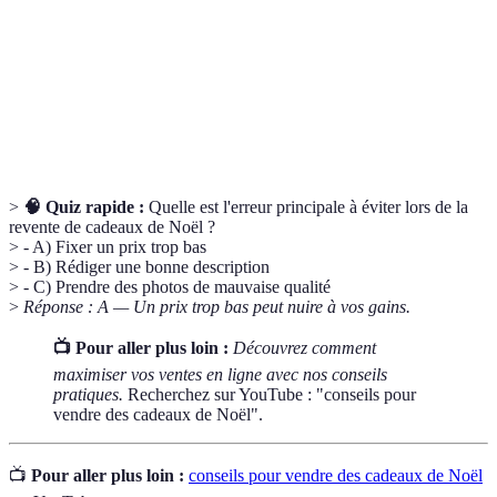
Plateforme
Site ou application permettant d'acheter et de
de vente
vendre des produits entre particuliers.
Pourcentage prélevé par une plateforme sur chaque
Commission
vente effectuée.
>
🧠 Quiz rapide :
Quelle est l'erreur principale à éviter lors de la
revente de cadeaux de Noël ?
> - A) Fixer un prix trop bas
> - B) Rédiger une bonne description
> - C) Prendre des photos de mauvaise qualité
>
Réponse : A — Un prix trop bas peut nuire à vos gains.
📺 Pour aller plus loin :
Découvrez comment
maximiser vos ventes en ligne avec nos conseils
pratiques.
Recherchez sur YouTube : "conseils pour
vendre des cadeaux de Noël".
📺
Pour aller plus loin :
conseils pour vendre des cadeaux de Noël