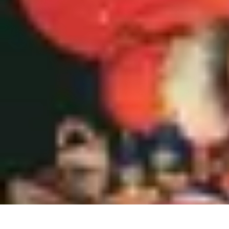
Revente Cadeaux Noël
Stratégies de Revente
Conseils pratiques
Astuces de Revente
Préparatio
Revente Cadeaux Noël