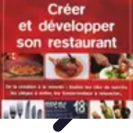
Revente Cadeaux Noël
Stratégies de Revente
Conseils pratiques
Astuces de
Revente
Préparation à la revente
Évaluation et Prix
Revente Cadeaux Noël