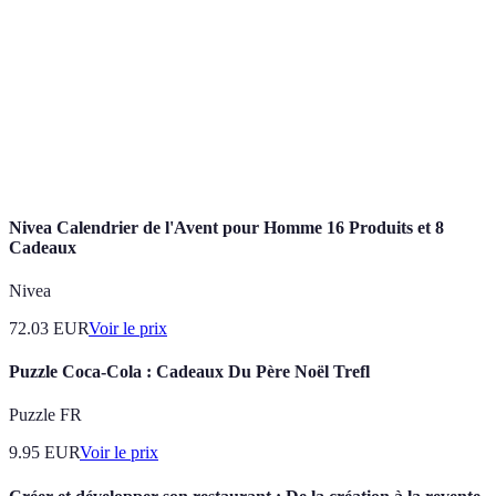
Revente
autre consommateur.
Plateforme
Site web où les utilisateurs peuvent acheter et
de vente
vendre des produits.
Discussion entre acheteur et vendeur pour parvenir
Négociation
à un accord sur le prix.
Nivea Calendrier de l'Avent pour Homme 16 Produits et 8
Cadeaux
Nivea
72.03
EUR
Voir le prix
Puzzle Coca-Cola : Cadeaux Du Père Noël Trefl
Puzzle FR
9.95
EUR
Voir le prix