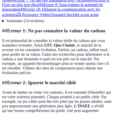
vente
##Erreur 7: Ne pas être transparent avec l'acheteur
##Erreur 8:
Fixer un prix trop élevé
##Erreur 9: Sous-estimer le potentiel de
négociation
##Erreur 10: Délaisser la communication avec les
acheteurs
📺 Ressource Vidéo
Glossaire
Checklist avant achat
Sommaire
(
14
sections
)
##Erreur 1: Ne pas connaître la valeur du cadeau
Il est primordial de connaître la valeur réelle du cadeau que vous
souhaitez revendre. Selon
UFC-Que Choisir
, le marché de la
revente est en constante évolution. Parfois, un cadeau, même neuf,
peut perdre de sa valeur. Faites des recherches pour déterminer si le
cadeau a une demande et quel est son prix sur le marché. Par
exemple, un appareil électroménager peut se vendre moins cher s'il
est obsolète. Utilisez des sites de comparaison pour obtenir une
évaluation précise.
##Erreur 2: Ignorer le marché ciblé
Avant de mettre en vente vos cadeaux, il est essentiel d'identifier qui
est votre acheteur potentiel. Chaque produit a un public cible. Par
exemple, un jeu vidéo peut être très prisé par les jeunes adultes, mais
peu impressionner une génération plus âgée.
L'INSEE
a révélé
qu’une bonne compréhension du public visé peut augmenter