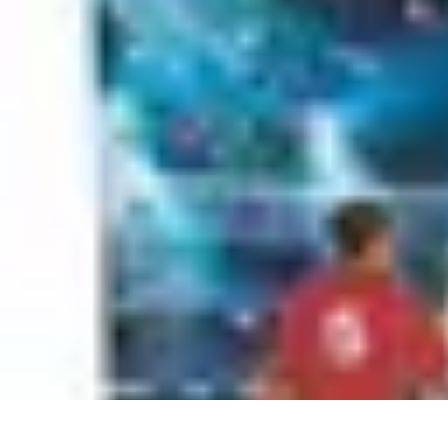
Revente Cadeaux Noël
Stratégies de Revente
Conseils pratiques
Astuces de Revente
Préparatio
Revente Cadeaux Noël