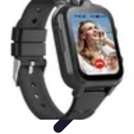
Revente Cadeaux Noël
Stratégies de Revente
Conseils pratiques
Astuces de
Revente
Préparation à la revente
Évaluation et Prix
Revente Cadeaux Noël