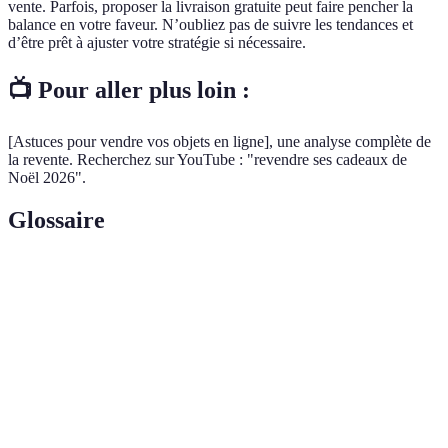
vente. Parfois, proposer la livraison gratuite peut faire pencher la
balance en votre faveur. N’oubliez pas de suivre les tendances et
d’être prêt à ajuster votre stratégie si nécessaire.
📺 Pour aller plus loin :
[Astuces pour vendre vos objets en ligne], une analyse complète de
la revente. Recherchez sur YouTube : "revendre ses cadeaux de
Noël 2026".
Glossaire
Terme
Définition
Plateforme
Un site ou une application où les utilisateurs
de vente
peuvent acheter ou vendre des biens.
Annonces
Descriptions de produits mises en ligne pour
en ligne
informer des acheteurs potentiels.