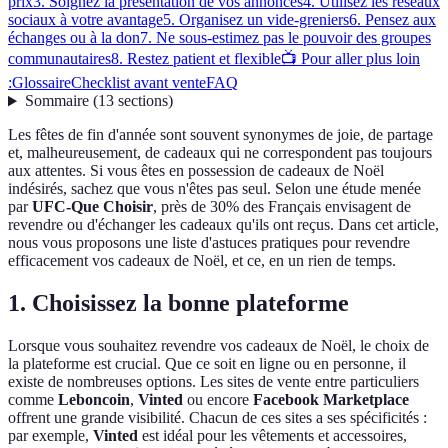
prix
3. Soignez la présentation de vos annonces
4. Utilisez les réseaux
sociaux à votre avantage
5. Organisez un vide-greniers
6. Pensez aux
échanges ou à la don
7. Ne sous-estimez pas le pouvoir des groupes
communautaires
8. Restez patient et flexible
📺 Pour aller plus loin
:
Glossaire
Checklist avant vente
FAQ
Sommaire
(
13
sections
)
Les fêtes de fin d'année sont souvent synonymes de joie, de partage
et, malheureusement, de cadeaux qui ne correspondent pas toujours
aux attentes. Si vous êtes en possession de cadeaux de Noël
indésirés, sachez que vous n'êtes pas seul. Selon une étude menée
par
UFC-Que Choisir
, près de 30% des Français envisagent de
revendre ou d'échanger les cadeaux qu'ils ont reçus. Dans cet article,
nous vous proposons une liste d'astuces pratiques pour revendre
efficacement vos cadeaux de Noël, et ce, en un rien de temps.
1. Choisissez la bonne plateforme
Lorsque vous souhaitez revendre vos cadeaux de Noël, le choix de
la plateforme est crucial. Que ce soit en ligne ou en personne, il
existe de nombreuses options. Les sites de vente entre particuliers
comme
Leboncoin
,
Vinted
ou encore
Facebook Marketplace
offrent une grande visibilité. Chacun de ces sites a ses spécificités :
par exemple,
Vinted
est idéal pour les vêtements et accessoires,