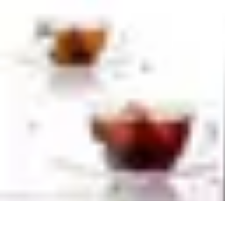
Revente Cadeaux Noël
Stratégies de Revente
Conseils pratiques
Astuces de Revente
Préparatio
Revente Cadeaux Noël