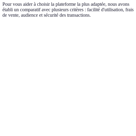
Pour vous aider à choisir la plateforme la plus adaptée, nous avons
établi un comparatif avec plusieurs critères : facilité d'utilisation, frais
de vente, audience et sécurité des transactions.
Critère
Leboncoin
Vinted
eBay
Am
Facilité
Haute
Très haute
Moyenne
Él
d'utilisation
Frais de
10%
5%
0%
1
vente
nomenclature
Large
Spécifique
Audience
(toutes
Très large
La
(vêtements)
catégories)
Modérée
Élevée
Élevée
Sécurité des
Él
(système
(paiement
(protection
transactions
ve
de contact)
sécurisé)
acheteur)