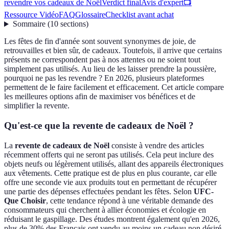
revendre vos cadeaux de Noël
Verdict final
Avis d'expert
📺
Ressource Vidéo
FAQ
Glossaire
Checklist avant achat
Sommaire
(
10
sections
)
Les fêtes de fin d'année sont souvent synonymes de joie, de
retrouvailles et bien sûr, de cadeaux. Toutefois, il arrive que certains
présents ne correspondent pas à nos attentes ou ne soient tout
simplement pas utilisés. Au lieu de les laisser prendre la poussière,
pourquoi ne pas les revendre ? En 2026, plusieurs plateformes
permettent de le faire facilement et efficacement. Cet article compare
les meilleures options afin de maximiser vos bénéfices et de
simplifier la revente.
Qu'est-ce que la revente de cadeaux de Noël ?
La
revente de cadeaux de Noël
consiste à vendre des articles
récemment offerts qui ne seront pas utilisés. Cela peut inclure des
objets neufs ou légèrement utilisés, allant des appareils électroniques
aux vêtements. Cette pratique est de plus en plus courante, car elle
offre une seconde vie aux produits tout en permettant de récupérer
une partie des dépenses effectuées pendant les fêtes. Selon
UFC-
Que Choisir
, cette tendance répond à une véritable demande des
consommateurs qui cherchent à allier économies et écologie en
réduisant le gaspillage. Des études montrent également qu'en 2026,
plus de 30% des Français ont vendu au moins un cadeau non désiré