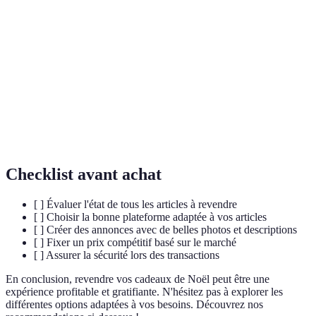
Terme
Définition
Revente
Action de vendre un article après l'avoir acheté.
Site web ou service en ligne permettant d'acheter et
Plateforme
de vendre.
Frais de
Coût prélevé par la plateforme sur les transactions
vente
effectuées.
Checklist avant achat
[ ] Évaluer l'état de tous les articles à revendre
[ ] Choisir la bonne plateforme adaptée à vos articles
[ ] Créer des annonces avec de belles photos et descriptions
[ ] Fixer un prix compétitif basé sur le marché
[ ] Assurer la sécurité lors des transactions
En conclusion, revendre vos cadeaux de Noël peut être une
expérience profitable et gratifiante. N'hésitez pas à explorer les
différentes options adaptées à vos besoins. Découvrez nos