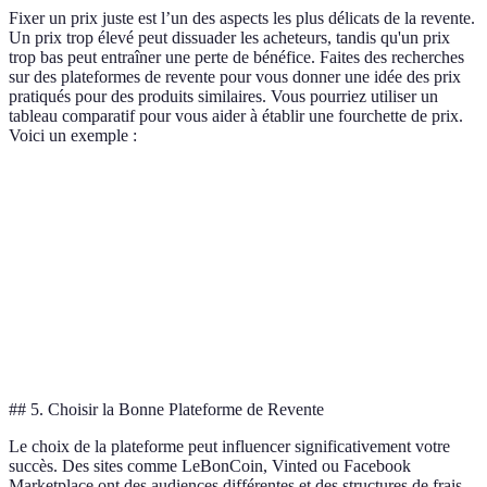
Fixer un prix juste est l’un des aspects les plus délicats de la revente.
Un prix trop élevé peut dissuader les acheteurs, tandis qu'un prix
trop bas peut entraîner une perte de bénéfice. Faites des recherches
sur des plateformes de revente pour vous donner une idée des prix
pratiqués pour des produits similaires. Vous pourriez utiliser un
tableau comparatif pour vous aider à établir une fourchette de prix.
Voici un exemple :
Produit
Prix d'origine
Prix de revente (moyenne)
Ét
Smartphone
800 €
500 €
Co
Jeu vidéo
60 €
30 €
Bo
Vêtements
100 €
40 €
Ex
## 5. Choisir la Bonne Plateforme de Revente
Le choix de la plateforme peut influencer significativement votre
succès. Des sites comme LeBonCoin, Vinted ou Facebook
Marketplace ont des audiences différentes et des structures de frais