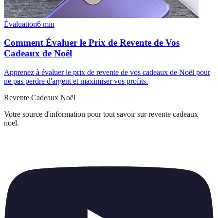
Évaluation
6
min
Comment Évaluer le Prix de Revente de Vos
Cadeaux de Noël
Apprenez à évaluer le prix de revente de vos cadeaux de Noël pour
ne pas perdre d'argent et maximiser vos profits.
Revente Cadeaux Noël
Votre source d'information pour tout savoir sur
revente cadeaux
noel
.