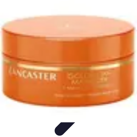
Revente Cadeaux Noël
Stratégies de Revente
Conseils pratiques
Astuces de
Revente
Préparation à la revente
Évaluation et Prix
Revente Cadeaux Noël