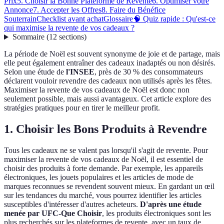
Prix
5. Choisir la Bonne Plateforme de Revente
6. Optimiser votre
Annonce
7. Accepter les Offres
8. Faire du Bénéfice
Souterrain
Checklist avant achat
Glossaire
🧠 Quiz rapide : Qu'est-ce
qui maximise la revente de vos cadeaux ?
Sommaire
(
12
sections
)
La période de Noël est souvent synonyme de joie et de partage, mais
elle peut également entraîner des cadeaux inadaptés ou non désirés.
Selon une étude de
l'INSEE
, près de 30 % des consommateurs
déclarent vouloir revendre des cadeaux non utilisés après les fêtes.
Maximiser la revente de vos cadeaux de Noël est donc non
seulement possible, mais aussi avantageux. Cet article explore des
stratégies pratiques pour en tirer le meilleur profit.
1. Choisir les Bons Produits à Revendre
Tous les cadeaux ne se valent pas lorsqu'il s'agit de revente. Pour
maximiser la revente de vos cadeaux de Noël, il est essentiel de
choisir des produits à forte demande. Par exemple, les appareils
électroniques, les jouets populaires et les articles de mode de
marques reconnues se revendent souvent mieux. En gardant un œil
sur les tendances du marché, vous pourrez identifier les articles
susceptibles d'intéresser d'autres acheteurs.
D'après une étude
menée par UFC-Que Choisir
, les produits électroniques sont les
plus recherchés sur les plateformes de revente, avec un taux de