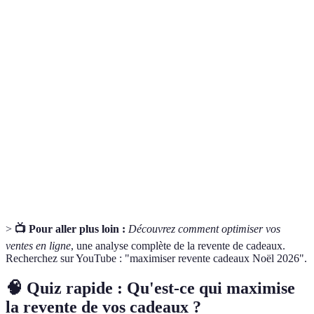
Terme
Définition
Action de vendre à nouveau un produit acheté
Revente
précédemment.
Processus de discussion pour parvenir à un accord
Négociation
sur le prix.
Plateforme
Site ou application permettant aux utilisateurs
de revente
d'acheter et de vendre des biens entre particuliers.
>
📺 Pour aller plus loin :
Découvrez comment optimiser vos
ventes en ligne
, une analyse complète de la revente de cadeaux.
Recherchez sur YouTube : "maximiser revente cadeaux Noël 2026".
🧠 Quiz rapide : Qu'est-ce qui maximise
la revente de vos cadeaux ?