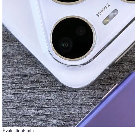
Évaluation
6
min