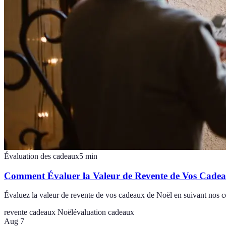
Évaluation des cadeaux
5
min
Comment Évaluer la Valeur de Revente de Vos Cadea
Évaluez la valeur de revente de vos cadeaux de Noël en suivant nos con
revente cadeaux Noël
évaluation cadeaux
Aug 7